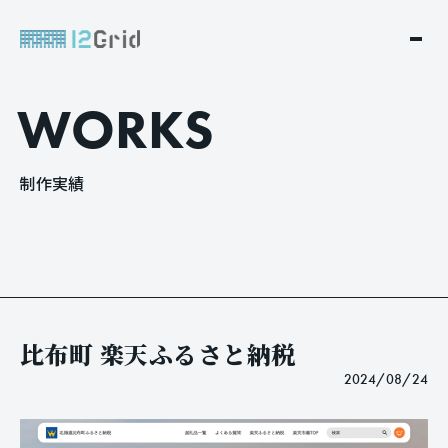
W
O
R
K
S
制
作
実
績
比布町 楽天ふるさと納税
2024/08/24