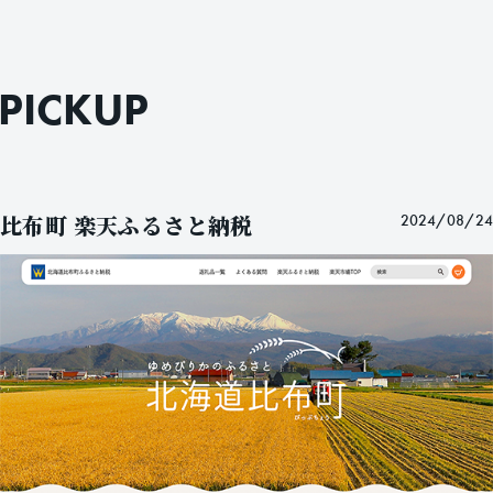
P
I
C
K
U
P
比布町 楽天ふるさと納税
2024/08/24