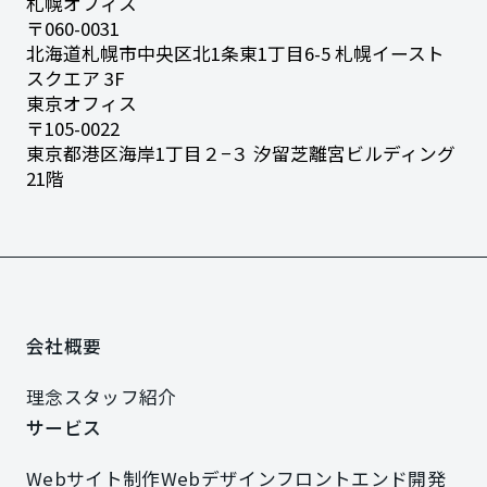
札幌オフィス
〒060-0031
北海道札幌市中央区北1条東1丁目6-5
札幌イースト
スクエア 3F
東京オフィス
〒105-0022
東京都港区海岸1丁目２−３
汐留芝離宮ビルディング
21階
会社概要
会社概要
理念
スタッフ紹介
理念
スタッフ紹介
サービス
サービス
Webサイト制作
Webデザイン
フロントエンド開発