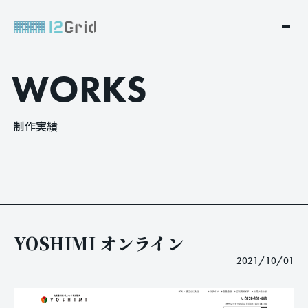
W
O
R
K
S
制
作
実
績
YOSHIMI オンライン
2021/10/01