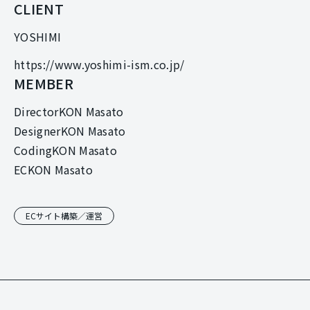
CLIENT
YOSHIMI
https://www.yoshimi-ism.co.jp/
MEMBER
Director
KON Masato
Designer
KON Masato
Coding
KON Masato
EC
KON Masato
ECサイト構築／運営