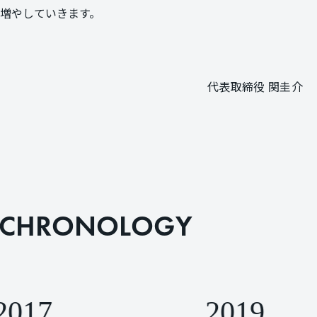
増やしていきます。
代表取締役 関圭介
C
H
R
O
N
O
L
O
G
Y
2017
2019