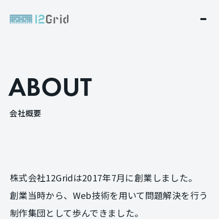
A
B
O
U
T
会
社
概
要
株式会社12Gridは2017年7月に創業しました。
創業当時から、Web技術を用いて問題解決を行う
制作集団として歩んできました。