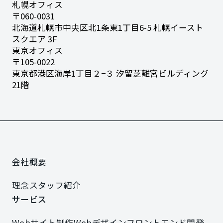
札幌オフィス
〒060-0031
北海道札幌市中央区北1条東1丁目6-5
札幌イースト
スクエア 3F
東京オフィス
〒105-0022
東京都港区海岸1丁目２−３
汐留芝離宮ビルディング
21階
会社概要
会社概要
理念
スタッフ紹介
理念
スタッフ紹介
サービス
サービス
Webサイト制作
Webデザイン
フロントエンド開発