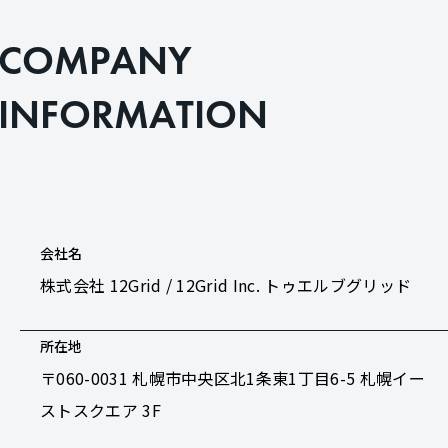
C
O
M
P
A
N
Y
I
N
F
O
R
M
A
T
I
O
N
会社名
株式会社 12Grid / 12Grid Inc. トゥエルブグリッド
所在地
〒060-0031 札幌市中央区北1条東1丁目6-5 札幌イー
ストスクエア 3F