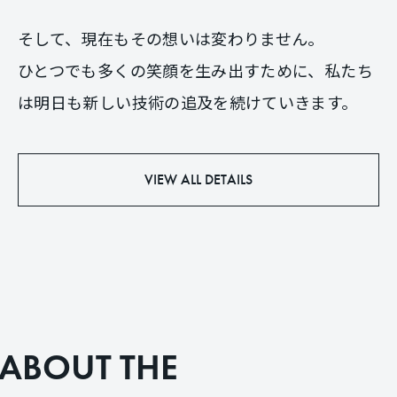
そして、現在もその想いは変わりません。
ひとつでも多くの笑顔を生み出すために、私たち
は明日も新しい技術の追及を続けていきます。
VIEW ALL DETAILS
A
B
O
U
T
T
H
E