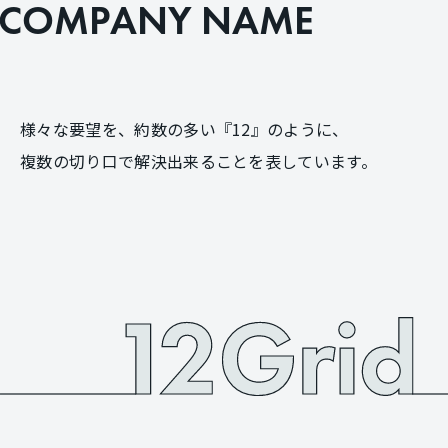
C
O
M
P
A
N
Y
N
A
M
E
様々な要望を、約数の多い『12』のように、
複数の切り口で解決出来ることを表しています。