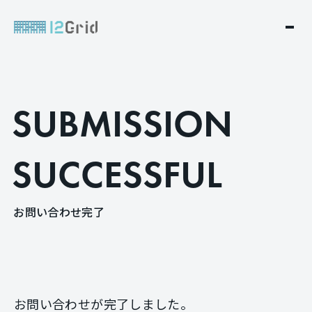
S
U
B
M
I
S
S
I
O
N
S
U
C
C
E
S
S
F
U
L
お
問
い
合
わ
せ
完
了
お問い合わせが完了しました。