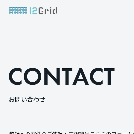
C
O
N
T
A
C
T
お
問
い
合
わ
せ
弊社への案件のご依頼・ご相談はこちらのフォーム