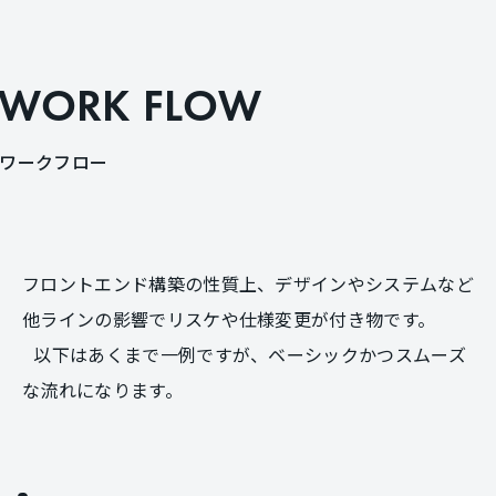
W
O
R
K
F
L
O
W
ワ
ー
ク
フ
ロ
ー
フロントエンド構築の性質上、デザインやシステムなど
他ラインの影響でリスケや仕様変更が付き物です。
以下はあくまで一例ですが、ベーシックかつスムーズ
な流れになります。