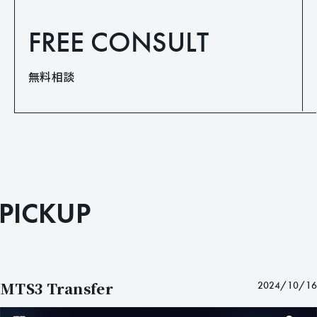
FREE CONSULT
無料相談
P
I
C
K
U
P
MTS3 Transfer
2024/10/16