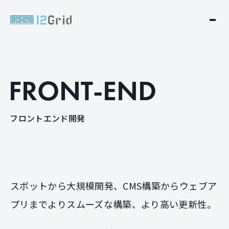
F
R
O
N
T
-
E
N
D
フ
ロ
ン
ト
エ
ン
ド
開
発
スポットから大規模開発、CMS構築からウェブア
プリまで
よりスムーズな構築、より高い更新性。