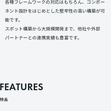
各種フレームワークの対応はもちろん、コンポー
ネント設計をはじめとした堅牢性の高い構築が可
能です。
スポット構築から大規模開発まで、他社や外部
パートナーとの連携実績も豊富です。
F
E
A
T
U
R
E
S
特
長