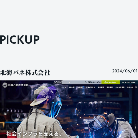
P
I
C
K
U
P
北海バネ株式会社
2024/06/01