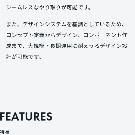
シームレスなやり取りが可能です。
また、デザインシステムを基調としているため、
コンセプト定義からデザイン、コンポーネント作
成まで、大規模・長期運用に耐えうるデザイン設
計が可能です。
F
E
A
T
U
R
E
S
特
長