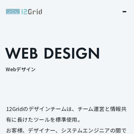
W
E
B
D
E
S
I
G
N
W
e
b
デ
ザ
イ
ン
12Gridのデザインチームは、チーム運営と情報共
有に長けたツールを標準使用。
お客様、デザイナー、システムエンジニアの間で