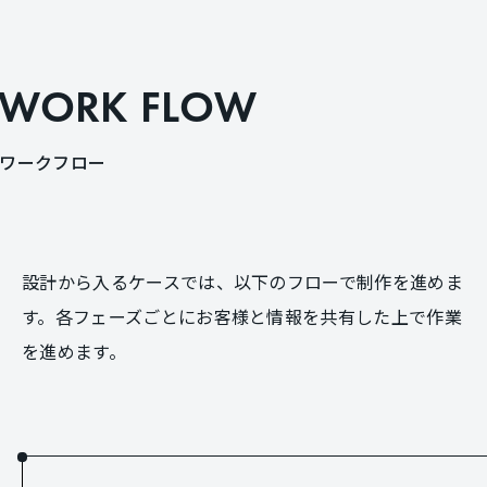
W
O
R
K
F
L
O
W
ワ
ー
ク
フ
ロ
ー
設計から入るケースでは、以下のフローで制作を進めま
す。各フェーズごとにお客様と情報を共有した上で作業
を進めます。