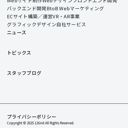
Webサイト制作
Webデザイン
フロントエンド開発
Webサイト制作
Webデザイン
フロントエンド開発
バックエンド開発
BtoB Webマーケティング
バックエンド開発
BtoB Webマーケティング
ECサイト構築／運営
VR・AR事業
ECサイト構築／運営
VR・AR事業
グラフィックデザイン
自社サービス
グラフィックデザイン
自社サービス
ニュース
ニュース
トピックス
トピックス
スタッフブログ
スタッフブログ
プライバシーポリシー
プライバシーポリシー
Copyright © 2025 12Grid All Rights Reserved.