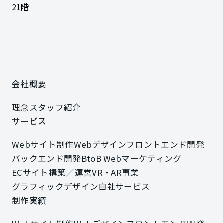
21階
会社概要
会社概要
理念
スタッフ紹介
理念
スタッフ紹介
サービス
サービス
Webサイト制作
Webデザイン
フロントエンド開発
Webサイト制作
Webデザイン
フロントエンド開発
バックエンド開発
BtoB Webマーケティング
バックエンド開発
BtoB Webマーケティング
ECサイト構築／運営
VR・AR事業
ECサイト構築／運営
VR・AR事業
グラフィックデザイン
自社サービス
グラフィックデザイン
自社サービス
制作実績
制作実績