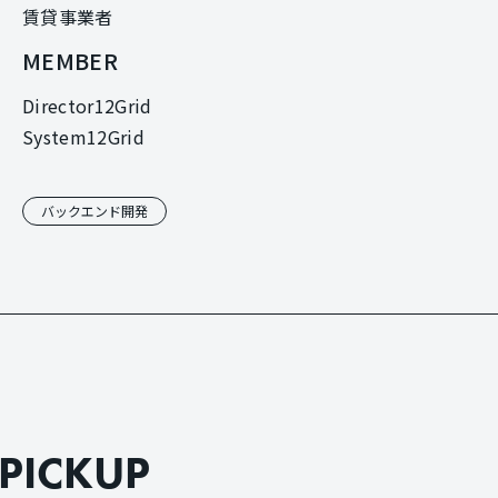
賃貸事業者
MEMBER
Director
12Grid
System
12Grid
バックエンド開発
P
I
C
K
U
P