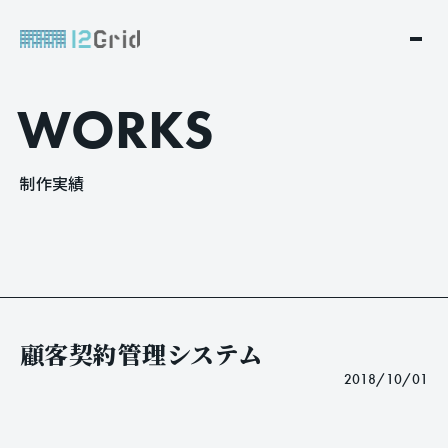
W
O
R
K
S
制
作
実
績
顧客契約管理システム
2018/10/01