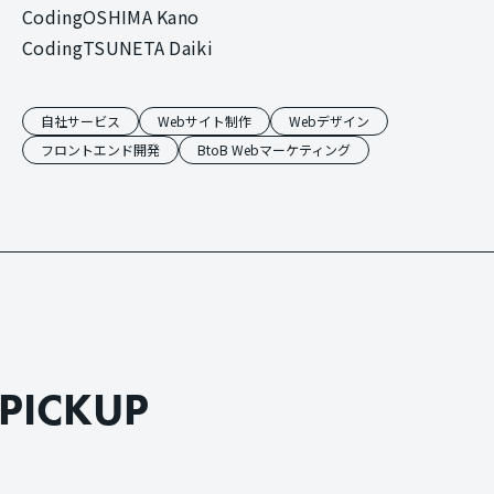
Coding
OSHIMA Kano
Coding
TSUNETA Daiki
自社サービス
Webサイト制作
Webデザイン
フロントエンド開発
BtoB Webマーケティング
P
I
C
K
U
P