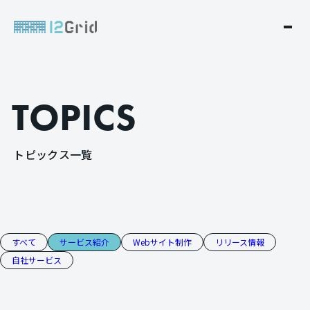
T
O
P
I
C
S
ト
ピ
ッ
ク
ス
一
覧
すべて
サービス紹介
Webサイト制作
リリース情報
自社サービス