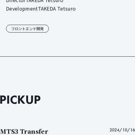
Development
TAKEDA Tetsuro
フロントエンド開発
P
I
C
K
U
P
MTS3 Transfer
2024/10/16