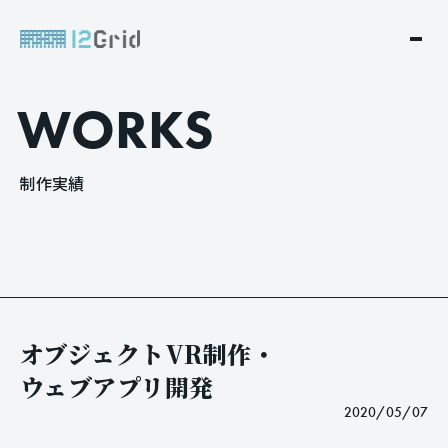
W
O
R
K
S
制
作
実
績
オブジェクトVR制作・
ウェブアプリ開発
2020/05/07